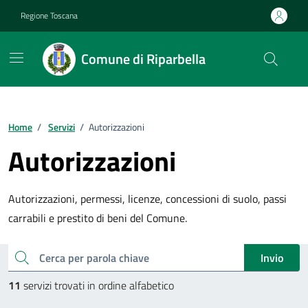
Vai ai contenuti
Vai al footer
Regione Toscana
Comune di Riparbella
Home
/
Servizi
/
Autorizzazioni
Autorizzazioni
Autorizzazioni, permessi, licenze, concessioni di suolo, passi
carrabili e prestito di beni del Comune.
Esplora tutti i servizi
cerca
Invio
11
servizi trovati in ordine alfabetico