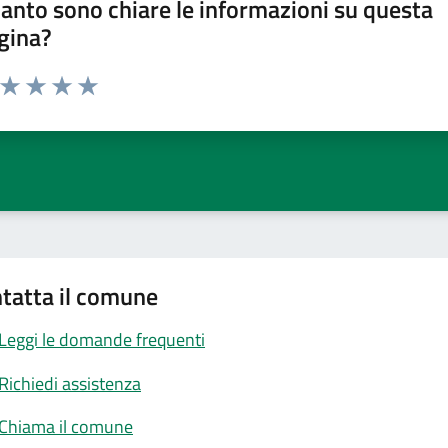
anto sono chiare le informazioni su questa
gina?
a da 1 a 5 stelle la pagina
ta 1 stelle su 5
Valuta 2 stelle su 5
Valuta 3 stelle su 5
Valuta 4 stelle su 5
Valuta 5 stelle su 5
tatta il comune
Leggi le domande frequenti
Richiedi assistenza
Chiama il comune