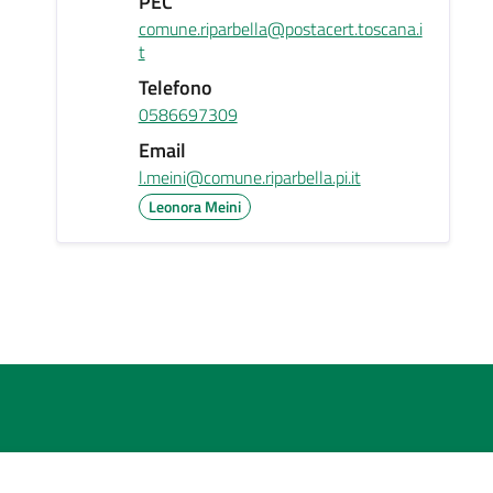
PEC
comune.riparbella@postacert.toscana.i
t
Telefono
0586697309
Email
l.meini@comune.riparbella.pi.it
Leonora Meini