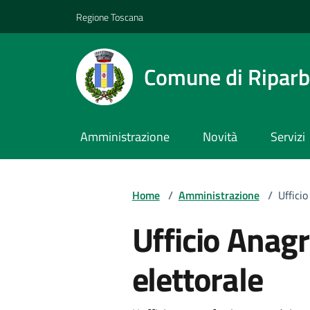
Vai ai contenuti
Vai al footer
Regione Toscana
Comune di Riparb
Amministrazione
Novità
Servizi
Home
/
Amministrazione
/
Ufficio
Ufficio Anagr
elettorale