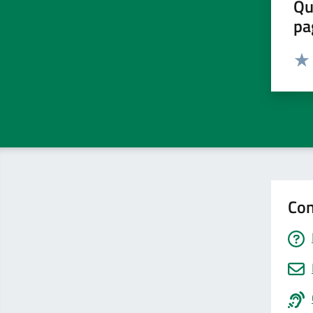
Qu
pa
Valut
Valu
Con