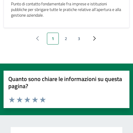
Punto di contatto fondamentale fra imprese e istituzioni
pubbliche per sbrigare tutte le pratiche relative all’apertura e alla
gestione aziendale.
1
2
3
‹ Previous
Pagina attuale
Page
Page
››
Quanto sono chiare le informazioni su questa
pagina?
Valuta da 1 a 5 stelle la pagina
Valuta 1 stelle su 5
Valuta 2 stelle su 5
Valuta 3 stelle su 5
Valuta 4 stelle su 5
Valuta 5 stelle su 5