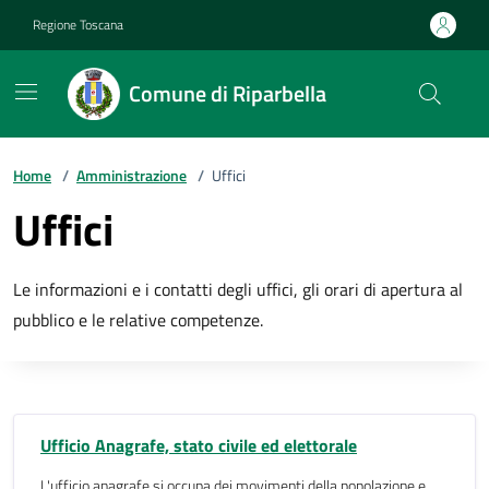
Vai ai contenuti
Vai al footer
Regione Toscana
Comune di Riparbella
Home
/
Amministrazione
/
Uffici
Uffici
Le informazioni e i contatti degli uffici, gli orari di apertura al
pubblico e le relative competenze.
Ufficio Anagrafe, stato civile ed elettorale
L'ufficio anagrafe si occupa dei movimenti della popolazione e