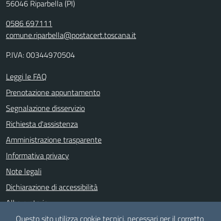
56046 Riparbella (PI)
0586 697111
comune.riparbella@postacert.toscana.it
P.IVA: 00344970504
Leggi le FAQ
Prenotazione appuntamento
Segnalazione disservizio
Richiesta d'assistenza
Amministrazione trasparente
Informativa privacy
Note legali
Dichiarazione di accessibilità
Albo pretorio
Piano di Miglioramento dei servizi
Questo sito utilizza cookie tecnici, necessari per il corretto