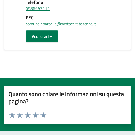
Telefono
0586697111
PEC
comune.riparbella@postacert.toscana.it
Vedi orari
Quanto sono chiare le informazioni su questa
pagina?
Valuta da 1 a 5 stelle la pagina
Valuta 1 stelle su 5
Valuta 2 stelle su 5
Valuta 3 stelle su 5
Valuta 4 stelle su 5
Valuta 5 stelle su 5