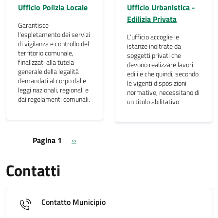
Ufficio Polizia Locale
Ufficio Urbanistica -
Edilizia Privata
Garantisce
l'espletamento dei servizi
L’ufficio accoglie le
di vigilanza e controllo del
istanze inoltrate da
territorio comunale,
soggetti privati che
finalizzati alla tutela
devono realizzare lavori
generale della legalità
edili e che quindi, secondo
demandati al corpo dalle
le vigenti disposizioni
leggi nazionali, regionali e
normative, necessitano di
dai regolamenti comunali.
un titolo abilitativo
Paginazione
Pagina successiva
Pagina 1
››
Contatti
Contatto Municipio