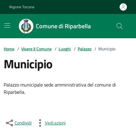
Vai ai contenuti
Vai al footer
Regione Toscana
Comune di Riparbella
Home
/
Vivere il Comune
/
Luoghi
/
Palazzo
/
Municipio
Municipio
Descrizione breve
Palazzo municipale sede amministrativa del comune di
Riparbella.
Condividi
Vedi azioni