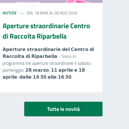
NOTIZIE
DAL 18 MAR AL 09 AGO 2026
Aperture straordinarie Centro
di Raccolta Riparbella
𝗔𝗽𝗲𝗿𝘁𝘂𝗿𝗲 𝘀𝘁𝗿𝗮𝗼𝗿𝗱𝗶𝗻𝗮𝗿𝗶𝗲 𝗱𝗲𝗹 𝗖𝗲𝗻𝘁𝗿𝗼 𝗱𝗶
𝗥𝗮𝗰𝗰𝗼𝗹𝘁𝗮 𝗱𝗶 𝗥𝗶𝗽𝗮𝗿𝗯𝗲𝗹𝗹𝗮 - Sono in
programma tre aperture straordinarie il sabato
pomeriggio: 𝟮𝟴 𝗺𝗮𝗿𝘇𝗼, 𝟭𝟭 𝗮𝗽𝗿𝗶𝗹𝗲 𝗲 𝟭𝟴
𝗮𝗽𝗿𝗶𝗹𝗲, 𝗱𝗮𝗹𝗹𝗲 𝟭𝟰:𝟯𝟬 𝗮𝗹𝗹𝗲 𝟭𝟲:𝟯𝟬.
Tutte le novità