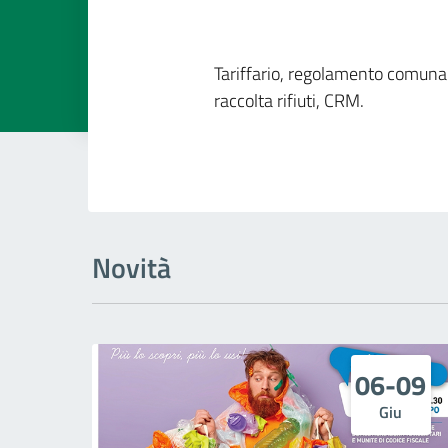
Dettagli della
Tariffario, regolamento comunale
raccolta rifiuti, CRM.
Novità
06-09
Giu