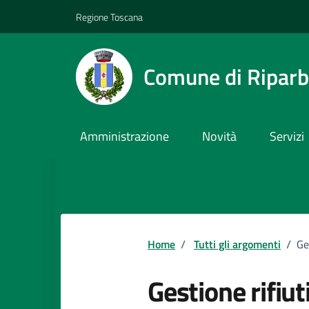
Vai ai contenuti
Vai al footer
Regione Toscana
Comune di Riparb
Amministrazione
Novità
Servizi
Home
/
Tutti gli argomenti
/
Ge
Gestione rifiut