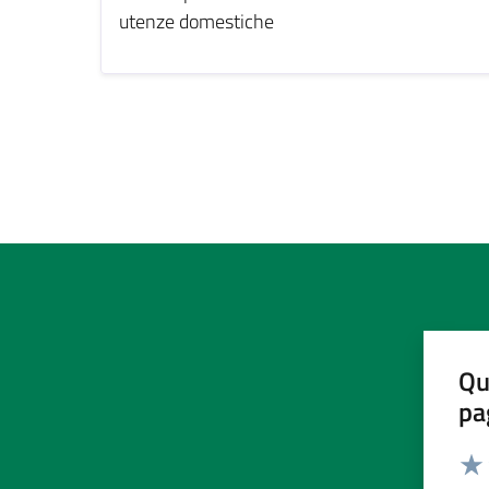
utenze domestiche
Qu
pa
Valut