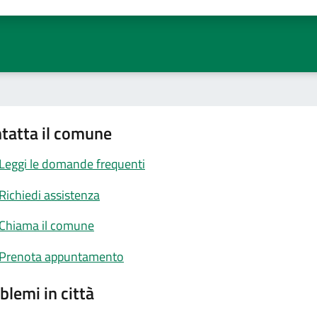
ta 1 stelle su 5
Valuta 2 stelle su 5
Valuta 3 stelle su 5
Valuta 4 stelle su 5
Valuta 5 stelle su 5
tatta il comune
Leggi le domande frequenti
Richiedi assistenza
Chiama il comune
Prenota appuntamento
blemi in città