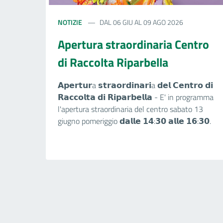
NOTIZIE
DAL 06 GIU AL 09 AGO 2026
Apertura straordinaria Centro
di Raccolta Riparbella
𝗔𝗽𝗲𝗿𝘁𝘂𝗿a 𝘀𝘁𝗿𝗮𝗼𝗿𝗱𝗶𝗻𝗮𝗿𝗶a 𝗱𝗲𝗹 𝗖𝗲𝗻𝘁𝗿𝗼 𝗱𝗶
𝗥𝗮𝗰𝗰𝗼𝗹𝘁𝗮 𝗱𝗶 𝗥𝗶𝗽𝗮𝗿𝗯𝗲𝗹𝗹𝗮 - E' in programma
l'apertura straordinaria del centro sabato 13
giugno pomeriggio 𝗱𝗮𝗹𝗹𝗲 𝟭𝟰:𝟯𝟬 𝗮𝗹𝗹𝗲 𝟭𝟲:𝟯𝟬.