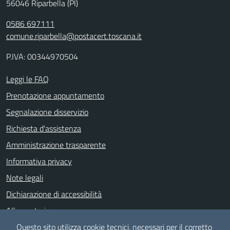
56046 Riparbella (PI)
0586 697111
comune.riparbella@postacert.toscana.it
P.IVA: 00344970504
Leggi le FAQ
Prenotazione appuntamento
Segnalazione disservizio
Richiesta d'assistenza
Amministrazione trasparente
Informativa privacy
Note legali
Dichiarazione di accessibilità
Albo pretorio
Piano di Miglioramento dei servizi
Questo sito utilizza cookie tecnici, necessari per il corretto