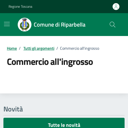
Vai ai contenuti
Vai al footer
Regione Toscana
Comune di Riparbella
Home
/
Tutti gli argomenti
/
Commercio all'ingrosso
Commercio all'ingrosso
Dettagli della notizia
Novità
Tutte le novità