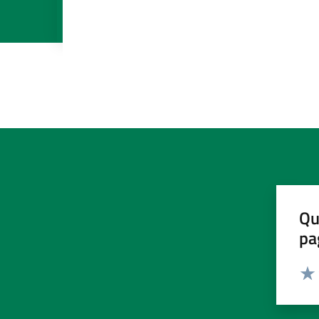
Qu
pa
Valut
Valu