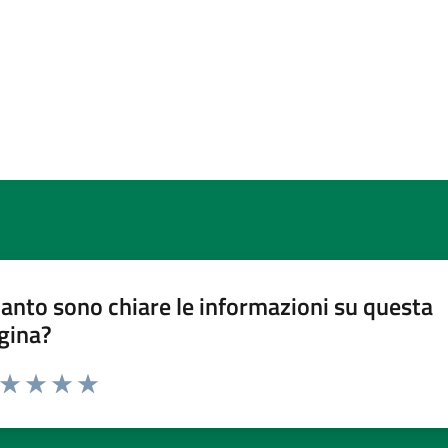
anto sono chiare le informazioni su questa
gina?
a da 1 a 5 stelle la pagina
ta 1 stelle su 5
Valuta 2 stelle su 5
Valuta 3 stelle su 5
Valuta 4 stelle su 5
Valuta 5 stelle su 5