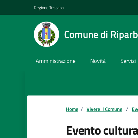
Vai ai contenuti
Vai al footer
Regione Toscana
Comune di Riparb
Amministrazione
Novità
Servizi
Home
/
Vivere il Comune
/
Ev
Evento cultura