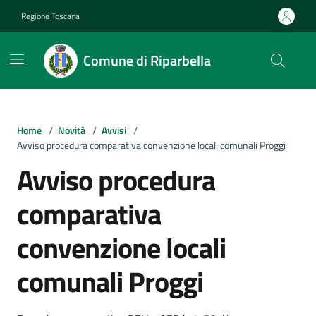
Vai ai contenuti
Vai al footer
Regione Toscana
Comune di Riparbella
Home
/
Novità
/
Avvisi
/
Avviso procedura comparativa convenzione locali comunali Proggi
Avviso procedura
comparativa
convenzione locali
comunali Proggi